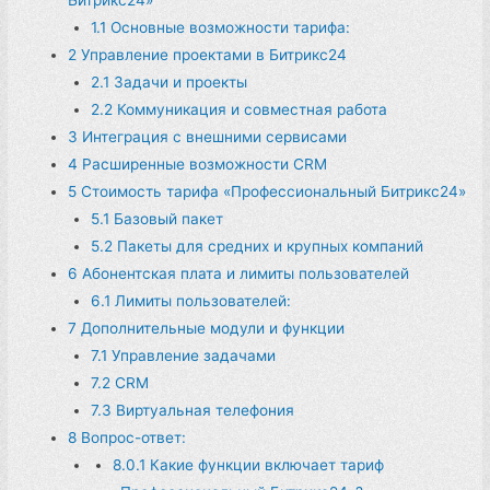
1.1
Основные возможности тарифа:
2
Управление проектами в Битрикс24
2.1
Задачи и проекты
2.2
Коммуникация и совместная работа
3
Интеграция с внешними сервисами
4
Расширенные возможности CRM
5
Стоимость тарифа «Профессиональный Битрикс24»
5.1
Базовый пакет
5.2
Пакеты для средних и крупных компаний
6
Абонентская плата и лимиты пользователей
6.1
Лимиты пользователей:
7
Дополнительные модули и функции
7.1
Управление задачами
7.2
CRM
7.3
Виртуальная телефония
8
Вопрос-ответ:
8.0.1
Какие функции включает тариф