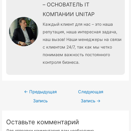
– ОСНОВАТЕЛЬ IT
КОМПАНИИ UNITAP
Каждый клиент для нас – это наша
репутация, наша интересная задача,
наш вызов! Наши менеджеры на связи
с клиентом 24/7, так как мы четко
понимаем важность постоянного
контроля бизнеса.
Навигация
←
Предыдущая
Следующая
по
Запись
Запись
→
записям
Оставьте комментарий
Для отправки комментария вам необходимо