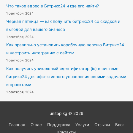
Что такое адрес в Битрикс24 и где его найти?
1 сентября, 2024
Черная пятница — как получить битрикс24 со скидкой и
выгодой для вашего бизнеса
1 сентября, 2024
Как правильно установить коробочную версию Битрикс24
и настроить интеграцию с сайтом
1 сентября, 2024
Как получить уникальный идентификатор (id) в системе
битрикс24 для эффективного управления своими задачами
и проектами
1 сентября, 2024
unitap.kg © 2026
Главная
О нас
Поддержка
Услуги
Отзывы
Блог
Контакты