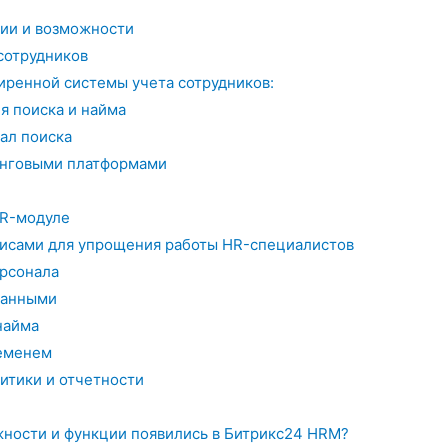
ии и возможности
сотрудников
ренной системы учета сотрудников:
 поиска и найма
ал поиска
инговыми платформами
HR-модуле
исами для упрощения работы HR-специалистов
рсонала
данными
найма
еменем
итики и отчетности
ности и функции появились в Битрикс24 HRM?