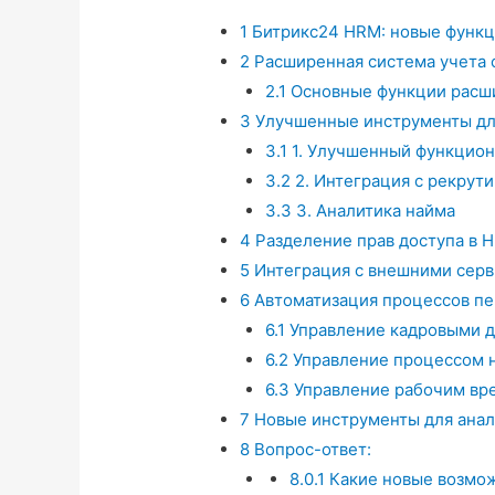
1
Битрикс24 HRM: новые функц
2
Расширенная система учета 
2.1
Основные функции расши
3
Улучшенные инструменты для
3.1
1. Улучшенный функцион
3.2
2. Интеграция с рекрут
3.3
3. Аналитика найма
4
Разделение прав доступа в 
5
Интеграция с внешними серв
6
Автоматизация процессов пе
6.1
Управление кадровыми 
6.2
Управление процессом 
6.3
Управление рабочим вр
7
Новые инструменты для анал
8
Вопрос-ответ:
8.0.1
Какие новые возмож