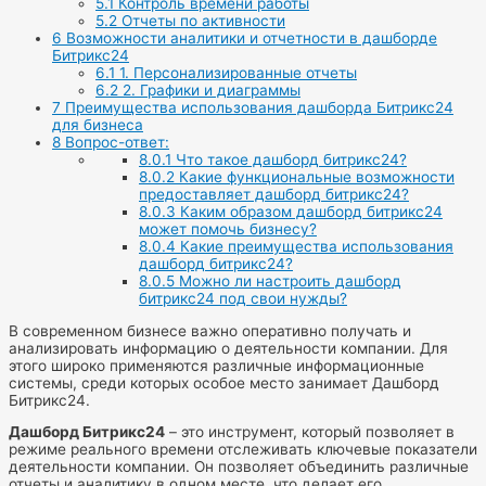
5.1
Контроль времени работы
5.2
Отчеты по активности
6
Возможности аналитики и отчетности в дашборде
Битрикс24
6.1
1. Персонализированные отчеты
6.2
2. Графики и диаграммы
7
Преимущества использования дашборда Битрикс24
для бизнеса
8
Вопрос-ответ:
8.0.1
Что такое дашборд битрикс24?
8.0.2
Какие функциональные возможности
предоставляет дашборд битрикс24?
8.0.3
Каким образом дашборд битрикс24
может помочь бизнесу?
8.0.4
Какие преимущества использования
дашборд битрикс24?
8.0.5
Можно ли настроить дашборд
битрикс24 под свои нужды?
В современном бизнесе важно оперативно получать и
анализировать информацию о деятельности компании. Для
этого широко применяются различные информационные
системы, среди которых особое место занимает Дашборд
Битрикс24.
Дашборд Битрикс24
– это инструмент, который позволяет в
режиме реального времени отслеживать ключевые показатели
деятельности компании. Он позволяет объединить различные
отчеты и аналитику в одном месте, что делает его