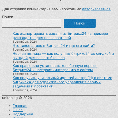
Для отправки комментария вам необходимо
авторизоваться
.
Поиск
Поиск
Как экспортировать задачи из Битрикс24 на примере
руководства для пользователей
1 сентября, 2024
Что такое адрес в Битрикс24 и где его найти?
1 сентября, 2024
Черная пятница — как получить битрикс24 со скидкой и
выгодой для вашего бизнеса
1 сентября, 2024
Как правильно установить коробочную версию
Битрикс24 и настроить интеграцию с сайтом
1 сентября, 2024
Как получить уникальный идентификатор (id) в системе
битрикс24 для эффективного управления своими
задачами и проектами
1 сентября, 2024
unitap.kg © 2026
Главная
О нас
Поддержка