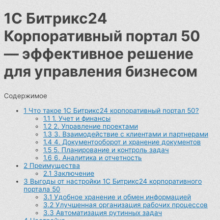
1С Битрикс24
Корпоративный портал 50
— эффективное решение
для управления бизнесом
Содержимое
1
Что такое 1С Битрикс24 корпоративный портал 50?
1.1
1. Учет и финансы
1.2
2. Управление проектами
1.3
3. Взаимодействие с клиентами и партнерами
1.4
4. Документооборот и хранение документов
1.5
5. Планирование и контроль задач
1.6
6. Аналитика и отчетность
2
Преимущества
2.1
Заключение
3
Выгоды от настройки 1С Битрикс24 корпоративного
портала 50
3.1
Удобное хранение и обмен информацией
3.2
Улучшенная организация рабочих процессов
3.3
Автоматизация рутинных задач