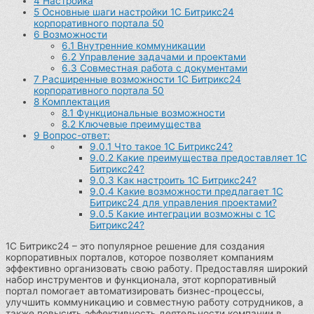
4
Настройка
5
Основные шаги настройки 1С Битрикс24
корпоративного портала 50
6
Возможности
6.1
Внутренние коммуникации
6.2
Управление задачами и проектами
6.3
Совместная работа с документами
7
Расширенные возможности 1С Битрикс24
корпоративного портала 50
8
Комплектация
8.1
Функциональные возможности
8.2
Ключевые преимущества
9
Вопрос-ответ:
9.0.1
Что такое 1С Битрикс24?
9.0.2
Какие преимущества предоставляет 1С
Битрикс24?
9.0.3
Как настроить 1С Битрикс24?
9.0.4
Какие возможности предлагает 1С
Битрикс24 для управления проектами?
9.0.5
Какие интеграции возможны с 1С
Битрикс24?
1С Битрикс24 – это популярное решение для создания
корпоративных порталов, которое позволяет компаниям
эффективно организовать свою работу. Предоставляя широкий
набор инструментов и функционала, этот корпоративный
портал помогает автоматизировать бизнес-процессы,
улучшить коммуникацию и совместную работу сотрудников, а
также повысить эффективность деятельности компании в